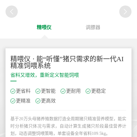
精喂仪
调膘器
精喂仪 · 能“听懂”猪只需求的新一代AI
精准饲喂系统
省料又增效，重新定义智能饲喂
更省料
更智能
更耐用
更稳定
更精准
更高效
基于20万头母猪养殖数据打造全周期猪只精准营养模型，能实
时分析猪只体况与需求，自动计算生成猪只阶段最佳营养计
划，动态调整饲喂策略，单套设备全年省料109.5kg。